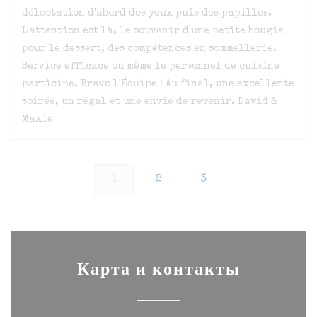
délectation d'abord des yeux puis des papilles.
L'attention est là, le souvenir d'une petite bougie
pour le dessert, des compétences en sommellerie.
Service efficace où même le personnel de cuisine
participe. Bravo l'Équipe ! Au final, une excellente
soirée, un régal et une envie de revenir. David &
Maxie
1
2
3
Карта и контакты