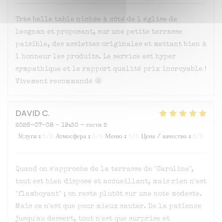
Très belle table nichée à côté de l église de
leognan et proposant, sur une petite terrasse
paisible, des assiettes originales et mettant bien à
l honneur les produits. Le service est hyper
sympathique et le rapport qualité prix incroyable !
Vivement recommandé 🤩
DAVID
C
2026-07-08
- 19:30 - гости 2
Услуги
:
5
/5
Атмосфера
:
5
/5
Меню
:
5
/5
Цена / качество
:
5
/5
Quand on s'approche de la terrasse de "Caroline",
tout est bien disposé et accueillant, mais rien n'est
"flamboyant" ; on reste plutôt sur une note modeste.
Mais ce n'est que pour mieux sauter. De la patience
jusqu'au dessert, tout n'est que surprise et