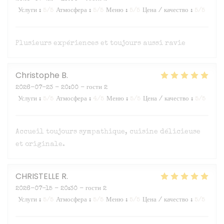
Услуги
:
5
/5
Атмосфера
:
5
/5
Меню
:
5
/5
Цена / качество
:
5
/5
Plusieurs expériences et toujours aussi ravie
Christophe
B
2026-07-23
- 20:00 - гости 2
Услуги
:
5
/5
Атмосфера
:
4
/5
Меню
:
5
/5
Цена / качество
:
5
/5
Accueil toujours sympathique, cuisine délicieuse
et originale.
CHRISTELLE
R
2026-07-15
- 20:30 - гости 2
Услуги
:
5
/5
Атмосфера
:
5
/5
Меню
:
5
/5
Цена / качество
:
5
/5