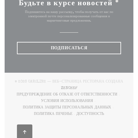
Будьте в курсе новостей
*
Подпишитесь на нашу рассылку, чтобы получать от нас по
электронной почте персонализированные сообщения и
маркетинговые предложения.
ПОДПИСАТЬСЯ
© 2026 CAROLINE — ВЕБ-СТРАНИЦА РЕСТОРАНА СОЗДАНА
((ОТКРЫВАЕТСЯ В НОВОМ ОКНЕ)
ZENCHEF
ПРЕДУПРЕЖДЕНИЕ ОБ ОТКАЗЕ ОТ ОТВЕТСТВЕННОСТИ
((ОТКРЫВАЕТСЯ В НОВОМ ОКНЕ))
УСЛОВИЯ ИСПОЛЬЗОВАНИЯ
((ОТКРЫВАЕТСЯ В НОВОМ ОКНЕ))
ПОЛИТИКА ЗАЩИТЫ ПЕРСОНАЛЬНЫХ ДАННЫХ
((ОТКРЫВАЕТСЯ В НОВОМ ОКНЕ))
ПОЛИТИКА ПЕЧЕНЬЕ
ДОСТУПНОСТЬ
((ОТКРЫВАЕТСЯ В НОВОМ ОКНЕ))
((ОТКРЫВАЕТСЯ В НОВОМ