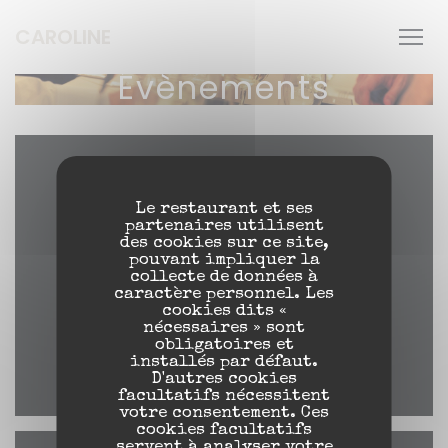
Personnalisation de vos choix en matière de cookies
CAROLINE
Évènements
Accès/Contact
Le restaurant et ses
partenaires utilisent
des cookies sur ce site,
pouvant impliquer la
collecte de données à
((ouvre un
5 Bis Rue de la Paix 33850 Léognan
caractère personnel. Les
cookies dits «
05 56 33 17 51
nécessaires » sont
obligatoires et
installés par défaut.
Facebook ((ouvre une nouve
Instagram ((ouvre une
D'autres cookies
facultatifs nécessitent
votre consentement. Ces
cookies facultatifs
servent à analyser votre