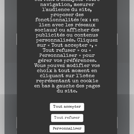
navigation, mesurer
Nous contacter
l'audience du site,
proposer des
fonctionnalités (ex : en
lien avec les réseaux
sociaux) ou afficher des
publicités ou contenus
RÉSERVER
personnalisés. Cliquez
sur « Tout accepter », «
Tout refuser » ou «
Personnaliser » pour
gérer vos préférences.
Vous pouvez modifier vos
choix à tout moment en
cliquant sur l'icône
Newsletter
*
représentant un cookie
en bas à gauche des pages
Inscrivez-vous à notre lettre d'information pour recevoir
du site.
des communications personnalisées et des offres marketing
par courriel.
Tout accepter
Tout refuser
S'ABONNER
Personnaliser