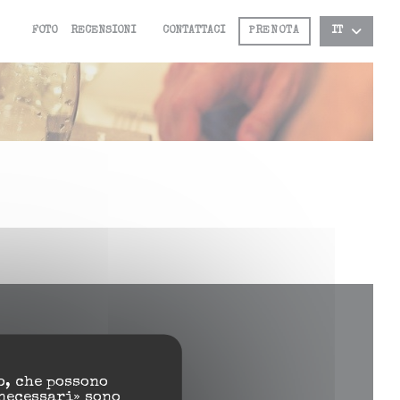
FOTO
RECENSIONI
CONTATTACI
PRENOTA
IT
((APRE UNA NUOVA FINESTRA))
o, che possono
necessari» sono