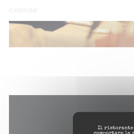
Personalizzazione delle tue scelte sui cookie
CAROLINE
Il ristorante
comportare la 