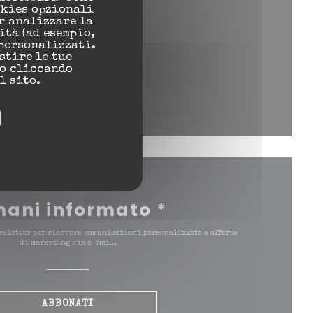
okies opzionali
r analizzare la
 nuova finestra))
ità (ad esempio,
personalizzati.
estire le tue
to cliccando
l sito.
inestra))
uova finestra))
mani informato
*
wsletter per ricevere comunicazioni personalizzate e offerte
di marketing via e-mail.
ABBONATI