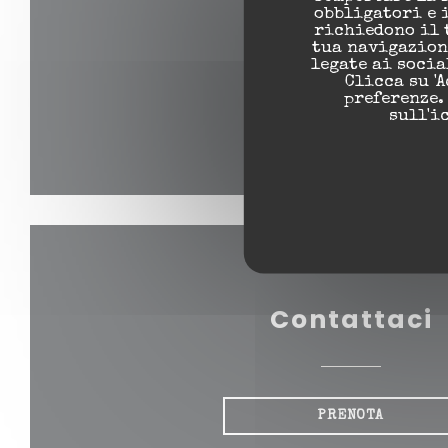
obbligatori e 
richiedono il 
tua navigazione
legate ai soci
Clicca su 'A
preferenze.
sull'i
Contattaci
PRENOTA