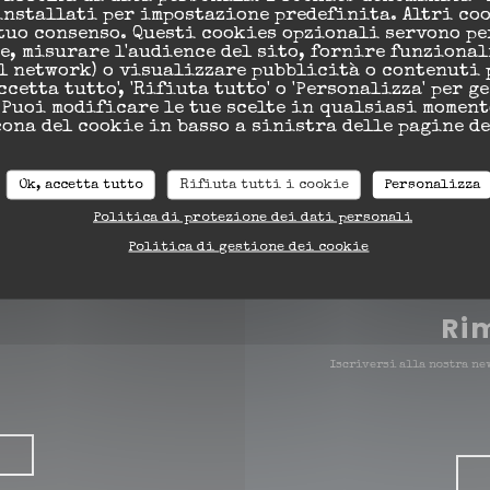
installati per impostazione predefinita. Altri co
tuo consenso. Questi cookies opzionali servono pe
((apre una
5 Bis Rue de la Paix 33850 Léognan
, misurare l'audience del sito, fornire funzional
al network) o visualizzare pubblicità o contenuti 
05 56 33 17 51
ccetta tutto', 'Rifiuta tutto' o 'Personalizza' per g
 Puoi modificare le tue scelte in qualsiasi momen
cona del cookie in basso a sinistra delle pagine de
Facebook ((apre una nuova f
Instagram ((apre una n
Ok, accetta tutto
Rifiuta tutti i cookie
Personalizza
Politica di protezione dei dati personali
Politica di gestione dei cookie
Ri
Iscriversi alla nostra ne