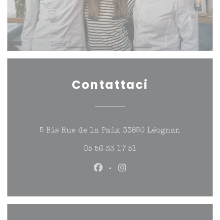
Contattaci
((apre una
5 Bis Rue de la Paix 33850 Léognan
05 56 33 17 51
Facebook ((apre una nuova f
Instagram ((apre una n