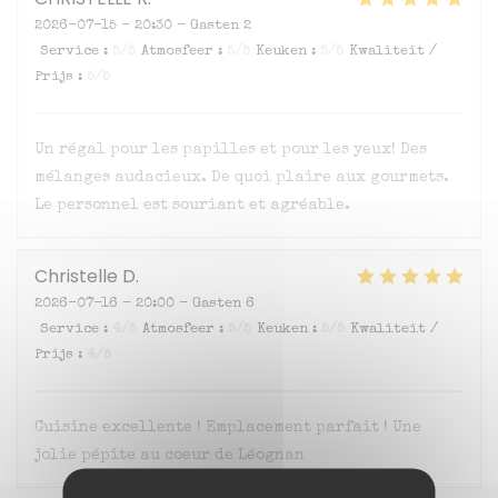
2026-07-15
- 20:30 - Gasten 2
Service
:
5
/5
Atmosfeer
:
5
/5
Keuken
:
5
/5
Kwaliteit /
Prijs
:
5
/5
Un régal pour les papilles et pour les yeux! Des
mélanges audacieux. De quoi plaire aux gourmets.
Le personnel est souriant et agréable.
Christelle
D
2026-07-16
- 20:00 - Gasten 6
Service
:
4
/5
Atmosfeer
:
5
/5
Keuken
:
5
/5
Kwaliteit /
Prijs
:
4
/5
Cuisine excellente ! Emplacement parfait ! Une
jolie pépite au coeur de Léognan