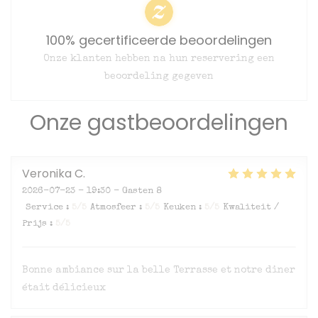
100% gecertificeerde beoordelingen
Onze klanten hebben na hun reservering een
beoordeling gegeven
Onze gastbeoordelingen
Veronika
C
2026-07-23
- 19:30 - Gasten 8
Service
:
5
/5
Atmosfeer
:
5
/5
Keuken
:
5
/5
Kwaliteit /
Prijs
:
5
/5
Bonne ambiance sur la belle Terrasse et notre diner
était délicieux