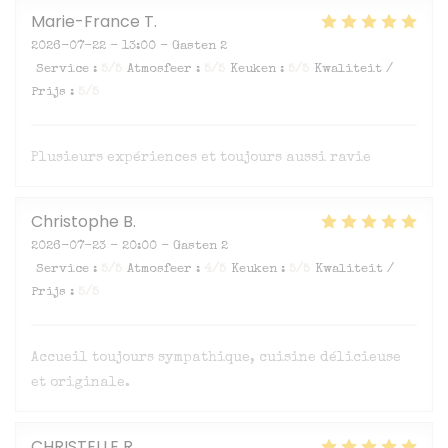
Marie-France
T
2026-07-22
- 13:00 - Gasten 2
Service
:
5
/5
Atmosfeer
:
5
/5
Keuken
:
5
/5
Kwaliteit /
Prijs
:
5
/5
Plusieurs expériences et toujours aussi ravie
Christophe
B
2026-07-23
- 20:00 - Gasten 2
Service
:
5
/5
Atmosfeer
:
4
/5
Keuken
:
5
/5
Kwaliteit /
Prijs
:
5
/5
Accueil toujours sympathique, cuisine délicieuse
et originale.
CHRISTELLE
R