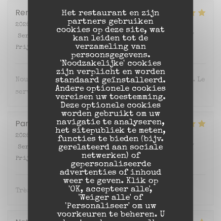
Remi
O
Het restaurant en zijn
partners gebruiken
2026-07-16
- 19:30 - Gasten 2
cookies op deze site, wat
Service
:
5
/5
Atmosfeer
:
5
/5
Keuken
:
5
/5
Kwaliteit /
kan leiden tot de
verzameling van
Prijs
:
4
/5
persoonsgegevens.
'Noodzakelijke' cookies
zijn verplicht en worden
standaard geïnstalleerd.
Nous avons très bien mangé, plats très savoureux. Le
Andere optionele cookies
service était impeccable. Nous reviendrons.
vereisen uw toestemming.
Deze optionele cookies
worden gebruikt om uw
Pamela
M
navigatie te analyseren,
het sitepubliek te meten,
2026-07-16
- 20:00 - Gasten 2
functies te bieden (bijv.
gerelateerd aan sociale
Service
:
5
/5
Atmosfeer
:
5
/5
Keuken
:
5
/5
Kwaliteit /
netwerken) of
Prijs
:
5
/5
gepersonaliseerde
advertenties of inhoud
weer te geven. Klik op
'OK, accepteer alle',
Très très bon !!! Plein de saveurs bravo ♥️
'Weiger alle' of
'Personaliseer' om uw
voorkeuren te beheren. U