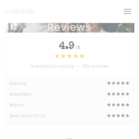
Cookies beheer paneel
CAROLINE
Reviews
4.9
/5
Gemiddelde rating —
183 reviews
Service
Atmosfeer
Menu's
Kwaliteit/Prijs