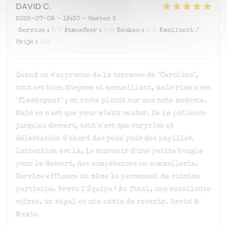
DAVID
C
2026-07-08
- 19:30 - Gasten 2
Service
:
5
/5
Atmosfeer
:
5
/5
Keuken
:
5
/5
Kwaliteit /
Prijs
:
5
/5
Quand on s'approche de la terrasse de "Caroline",
tout est bien disposé et accueillant, mais rien n'est
"flamboyant" ; on reste plutôt sur une note modeste.
Mais ce n'est que pour mieux sauter. De la patience
jusqu'au dessert, tout n'est que surprise et
délectation d'abord des yeux puis des papilles.
L'attention est là, le souvenir d'une petite bougie
pour le dessert, des compétences en sommellerie.
Service efficace où même le personnel de cuisine
participe. Bravo l'Équipe ! Au final, une excellente
soirée, un régal et une envie de revenir. David &
Maxie