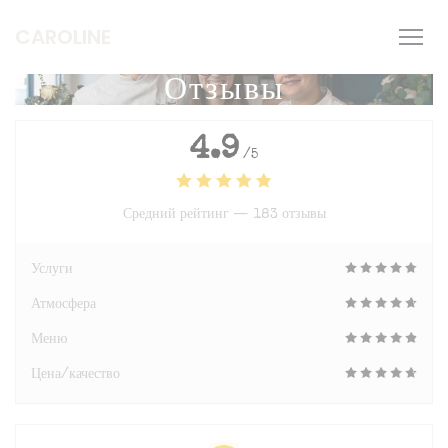
Панель управления cookies
CAROLINE
Отзывы
4.9
/5
Средний рейтинг —
183 отзывы
Услуги
Атмосфера
Меню
Цена/качество