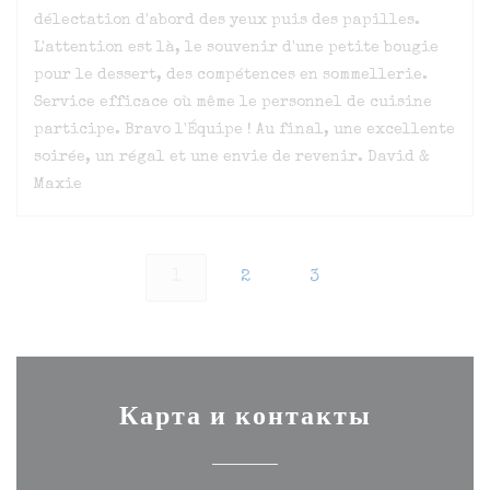
délectation d'abord des yeux puis des papilles.
L'attention est là, le souvenir d'une petite bougie
pour le dessert, des compétences en sommellerie.
Service efficace où même le personnel de cuisine
participe. Bravo l'Équipe ! Au final, une excellente
soirée, un régal et une envie de revenir. David &
Maxie
1
2
3
Карта и контакты