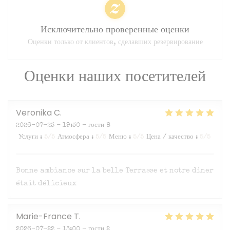
Исключительно проверенные оценки
Оценки только от клиентов, сделавших резервирование
Оценки наших посетителей
Veronika
C
2026-07-23
- 19:30 - гости 8
Услуги
:
5
/5
Атмосфера
:
5
/5
Меню
:
5
/5
Цена / качество
:
5
/5
Bonne ambiance sur la belle Terrasse et notre diner
était délicieux
Marie-France
T
2026-07-22
- 13:00 - гости 2