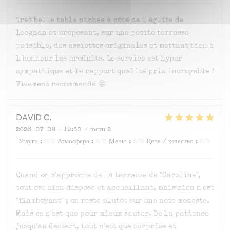
Très belle table nichée à côté de l église de
leognan et proposant, sur une petite terrasse
paisible, des assiettes originales et mettant bien à
l honneur les produits. Le service est hyper
sympathique et le rapport qualité prix incroyable !
Vivement recommandé 🤩
DAVID
C
2026-07-08
- 19:30 - гости 2
Услуги
:
5
/5
Атмосфера
:
5
/5
Меню
:
5
/5
Цена / качество
:
5
/5
Quand on s'approche de la terrasse de "Caroline",
tout est bien disposé et accueillant, mais rien n'est
"flamboyant" ; on reste plutôt sur une note modeste.
Mais ce n'est que pour mieux sauter. De la patience
jusqu'au dessert, tout n'est que surprise et