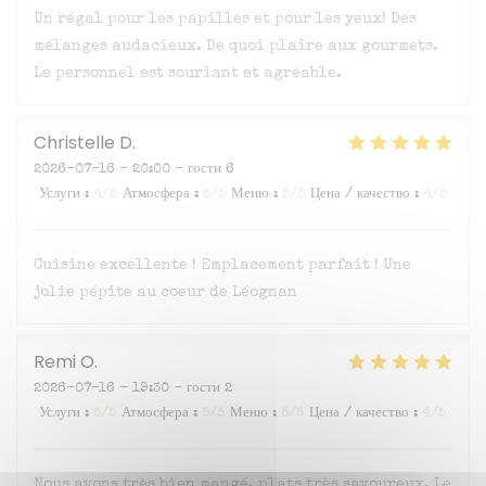
Un régal pour les papilles et pour les yeux! Des
mélanges audacieux. De quoi plaire aux gourmets.
Le personnel est souriant et agréable.
Christelle
D
2026-07-16
- 20:00 - гости 6
Услуги
:
4
/5
Атмосфера
:
5
/5
Меню
:
5
/5
Цена / качество
:
4
/5
Cuisine excellente ! Emplacement parfait ! Une
jolie pépite au coeur de Léognan
Remi
O
2026-07-16
- 19:30 - гости 2
Услуги
:
5
/5
Атмосфера
:
5
/5
Меню
:
5
/5
Цена / качество
:
4
/5
Nous avons très bien mangé, plats très savoureux. Le