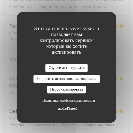
service était impeccable. Nous reviendrons.
Pamela
M
Этот сайт использует кукис и
2026-07-16
- 20:00 - гости 2
позволяет вам
контролировать сервисы
Услуги
:
5
/5
Атмосфера
:
5
/5
Меню
:
5
/5
Цена / качество
:
5
/5
которые вы хотите
активировать
Très très bon !!! Plein de saveurs bravo ♥️
Ок, все активировать
Natacha
S
Запретить использование cookies
2026-07-11
- 19:30 - гости 2
Персонализировать
Услуги
:
5
/5
Атмосфера
:
5
/5
Меню
:
5
/5
Цена / качество
:
5
/5
Политика конфиденциальности
undefined
Delphine
S
2026-07-09
- 20:00 - гости 2
Услуги
:
5
/5
Атмосфера
:
5
/5
Меню
:
5
/5
Цена / качество
:
5
/5