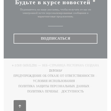
Будьте в курсе новостей
*
Подпишитесь на нашу рассылку, чтобы получать от нас по
электронной почте персонализированные сообщения и
маркетинговые предложения.
ПОДПИСАТЬСЯ
© 2026 CAROLINE — ВЕБ-СТРАНИЦА РЕСТОРАНА СОЗДАНА
((ОТКРЫВАЕТСЯ В НОВОМ ОКНЕ)
ZENCHEF
ПРЕДУПРЕЖДЕНИЕ ОБ ОТКАЗЕ ОТ ОТВЕТСТВЕННОСТИ
((ОТКРЫВАЕТСЯ В НОВОМ ОКНЕ))
УСЛОВИЯ ИСПОЛЬЗОВАНИЯ
((ОТКРЫВАЕТСЯ В НОВОМ ОКНЕ))
ПОЛИТИКА ЗАЩИТЫ ПЕРСОНАЛЬНЫХ ДАННЫХ
((ОТКРЫВАЕТСЯ В НОВОМ ОКНЕ))
ПОЛИТИКА ПЕЧЕНЬЕ
ДОСТУПНОСТЬ
((ОТКРЫВАЕТСЯ В НОВОМ ОКНЕ))
((ОТКРЫВАЕТСЯ В НОВОМ